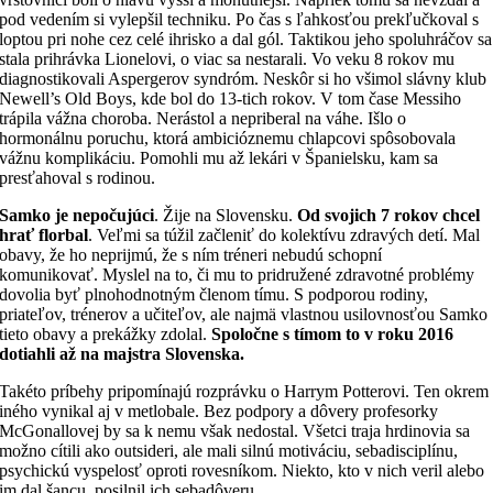
pod vedením si vylepšil techniku. Po čas s ľahkosťou prekľučkoval s
loptou pri nohe cez celé ihrisko a dal gól. Taktikou jeho spoluhráčov sa
stala prihrávka Lionelovi, o viac sa nestarali. Vo veku 8 rokov mu
diagnostikovali Aspergerov syndróm. Neskôr si ho všimol slávny klub
Newell’s Old Boys, kde bol do 13-tich rokov. V tom čase Messiho
trápila vážna choroba. Nerástol a nepriberal na váhe. Išlo o
hormonálnu poruchu, ktorá ambicióznemu chlapcovi spôsobovala
vážnu komplikáciu. Pomohli mu až lekári v Španielsku, kam sa
presťahoval s rodinou.
Samko je nepočujúci
. Žije na Slovensku.
Od svojich 7 rokov chcel
hrať florbal
. Veľmi sa túžil začleniť do kolektívu zdravých detí. Mal
obavy, že ho neprijmú, že s ním tréneri nebudú schopní
komunikovať. Myslel na to, či mu to pridružené zdravotné problémy
dovolia byť plnohodnotným členom tímu. S podporou rodiny,
priateľov, trénerov a učiteľov, ale najmä vlastnou usilovnosťou Samko
tieto obavy a prekážky zdolal.
Spoločne s tímom to v roku 2016
dotiahli až na majstra Slovenska.
Takéto príbehy pripomínajú rozprávku o Harrym Potterovi. Ten okrem
iného vynikal aj v metlobale. Bez podpory a dôvery profesorky
McGonallovej by sa k nemu však nedostal. Všetci traja hrdinovia sa
možno cítili ako outsideri, ale mali silnú motiváciu, sebadisciplínu,
psychickú vyspelosť oproti rovesníkom. Niekto, kto v nich veril alebo
im dal šancu, posilnil ich sebadôveru.