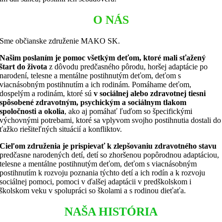
O NÁS
Sme občianske združenie MAKO SK.
Našim poslaním je pomoc všetkým deťom, ktoré mali sťažený
štart do života
z dôvodu predčasného pôrodu, horšej adaptácie po
narodení, telesne a mentálne postihnutým deťom, deťom s
viacnásobným postihnutím a ich rodinám. Pomáhame deťom,
dospelým a rodinám, ktoré sú
v sociálnej alebo zdravotnej tiesni
spôsobené zdravotným, psychickým a sociálnym tlakom
spoločnosti a okolia
, ako aj pomáhať ľuďom so špecifickými
výchovnými potrebami, ktoré sa vplyvom svojho postihnutia dostali do
ťažko riešiteľných situácií a konfliktov.
Cieľom združenia je prispievať k zlepšovaniu zdravotného stavu
predčasne narodených detí, detí so zhoršenou popôrodnou adaptáciou,
telesne a mentálne postihnutým deťom, deťom s viacnásobným
postihnutím k rozvoju poznania týchto detí a ich rodín a k rozvoju
sociálnej pomoci, pomoci v ďalšej adaptácii v predškolskom i
školskom veku v spolupráci so školami a s rodinou dieťaťa.
NAŠA HISTÓRIA