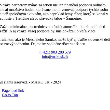
Vďaka partnerom máme za sebou nie len finančnú podporu rodinám,
ale aj množstvo hodín, ktoré sme mohli venovať podpore týchto rodín
a tiež spoločným aktivitám, ako napríklad letný tábor, ktorý sa konal v
auguste v Trenčíne alebo plavecký tábor v Šamoríne.
Zažite minimálne prostredníctvom fotiek atmosféru, ktorú mohli deti
zažiť. A aj vďaka Vašej podpore by sme dokázali o veľa viac!
Talentom ako je Messi alebo Samko, môžu byť aj ďalšie slovenské deti
so znevýhodnením. Dajme im spoločne dôveru a šancu.
(+421) 903 280 579
info@makosk.sk
bska 6820/28, 080 05, Prešov
O: 50642863
 DPH: SK2120416771
ll rights reserved. • MAKO SK • 2024
Page load link
Go to Top