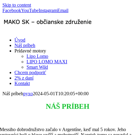
Skip to content
Facebook
YouTube
Instagram
Email
Úvod
Náš príbeh
Prídavné motory
Lipo Lomo
LIPO LOMO MAXI
Smart Wild
Chcem podporiť
2% z daní
Kontakt
Náš príbeh
pyxo
2024-05-01T10:20:05+00:00
NÁŠ PRÍBEH
Messiho dobrodružstvo začalo v Argentíne, keď mal 5 rokov. Jeho
vrstovníci boli o hlavu vyšší a mohutnejší. Napriek tomu sa nevzdal a