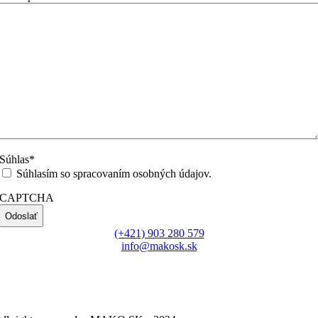
Súhlas
*
Súhlasím so spracovaním osobných údajov.
CAPTCHA
(+421) 903 280 579
info@makosk.sk
bska 6820/28, 080 05, Prešov
O: 50642863
 DPH: SK2120416771