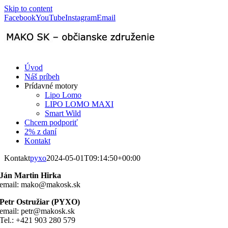
Skip to content
Facebook
YouTube
Instagram
Email
Úvod
Náš príbeh
Prídavné motory
Lipo Lomo
LIPO LOMO MAXI
Smart Wild
Chcem podporiť
2% z daní
Kontakt
Kontakt
pyxo
2024-05-01T09:14:50+00:00
Ján Martin Hirka
email: mako@makosk.sk
Petr Ostružiar (PYXO)
email: petr@makosk.sk
Tel.: +421 903 280 579